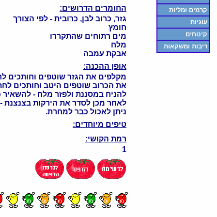
החומרים הדרושים:
קרמים ומליות
גזר, כרוב לבן, כרובית - לפי הצורך
עוגיות
חומץ
קינוחים
מים רתוחים שהתקררו
מלח
ריבות ומשקאות
אבקת עמבה
אופן ההכנה:
מקלפים את הגזר שוטפים וחותכים לר
את הכרוב שוטפים היטב וחותכים לחתי
להניח במסננת ולפזר מלח - להשאיר 
לאחר מכן לסדר את הירקות בצנצנת 
ניתן לאכול כבר למחרת.
טיפים מיוחדים:
רמת הקושי:
1