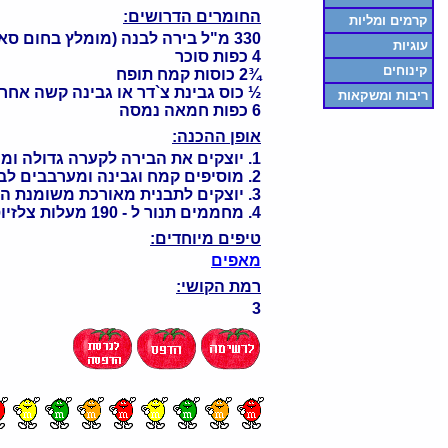
החומרים הדרושים:
קרמים ומליות
330 מ"ל בירה לבנה (מומלץ בחום סאן מיגל)
עוגיות
4 כפות סוכר
קינוחים
¾2 כוסות קמח תופח
½ כוס גבינת צ`דר או גבינה קשה אחר
ריבות ומשקאות
6 כפות חמאה נמסה
אופן ההכנה:
1. יוצקים את הבירה לקערה גדולה ומניחים לבועות להתנדף. מוסיפים את הסוכר.
2. מוסיפים קמח וגבינה ומערבבים לבצק גס וגבשושי. אל תמשיכו לערבב ואל תשאפו לבצק חלק.
3. יוצקים לתבנית מאורכת משומנת היטב, ועל הבצק יוצקים את החמאה המומסת.
4. מחממים תנור ל - 190 מעלות צלזיוס (חום גבוה) ואופים שעה. מניחים להתקרר מעט לפני ההגשה.
טיפים מיוחדים:
מאפים
רמת הקושי:
3