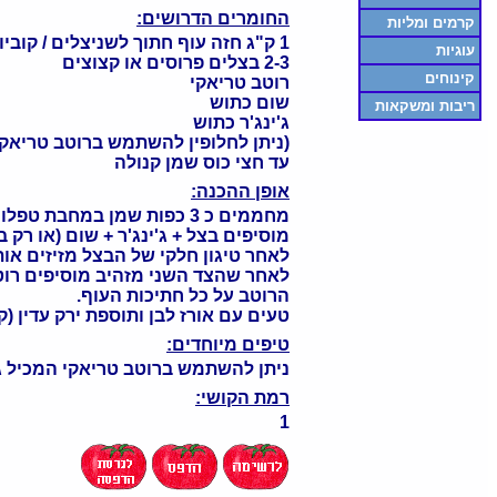
החומרים הדרושים:
קרמים ומליות
1 ק"ג חזה עוף חתוך לשניצלים / קוביות / רצועות
עוגיות
2-3 בצלים פרוסים או קצוצים
קינוחים
רוטב טריאקי
שום כתוש
ריבות ומשקאות
ג'ינג'ר כתוש
(ניתן לחלופין להשתמש ברוטב טריאקי 
עד חצי כוס שמן קנולה
אופן ההכנה:
מחממים כ 3 כפות שמן במחבת טפלון
מוסיפים בצל + ג'ינג'ר + שום (או רק
לאחר טיגון חלקי של הבצל מזיזים או
לאחר שהצד השני מזהיב מוסיפים רוט
הרוטב על כל חתיכות העוף.
טעים עם אורז לבן ותוספת ירק עדין (קי
טיפים מיוחדים:
ניתן להשתמש ברוטב טריאקי המכיל ג'
רמת הקושי:
1