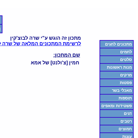
ח
מתכון זה הוגש ע"י שרה לבוצ'קין
לרשימת המתכונים המלאה של שרה לב
מתכונים לחגים
לחמים
שם המתכון:
סלטים
חמין [צ'ולנט] של אמא
מנות ראשונות
מרקים
פסטות
מאכלי בשר
תוספות
פשטידות ומאפים
דגים
רטבים
חמוצים
עוגות