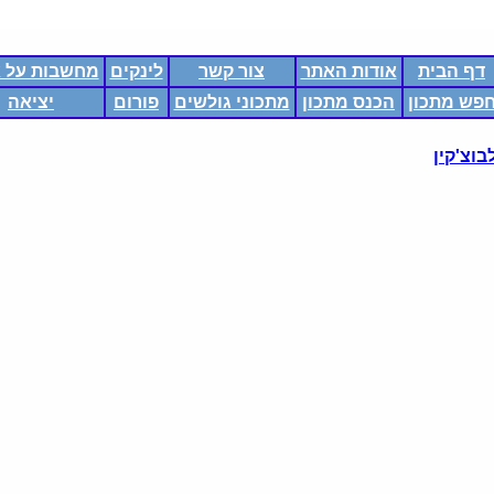
דף הבית
אודות האתר
צור קשר
לינקים
מחשבות על א
פש מתכון
הכנס מתכון
מתכוני גולשים
פורום
יציאה
וצ'קין