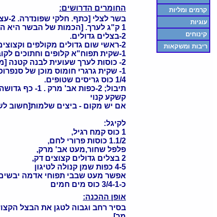
החומרים הדרושים:
קרמים ומליות
בשר לצלי [כתף. חלקי שפונדרה. 2-עצמות מח] סה"כ
עוגיות
1 ק"ג לערך. [הכמות של הבשר היא העיקרית. שאר החלקים כתוספת.]
קינוחים
2-בצלים גדולים.
2-ראשי שום גדולים מקולפים וקצוצים
ריבות ומשקאות
1-שקית תפוח"א קלופים וחתוכים לקוביות בינוניות
2- כוסות לערך שעועית לבנה קטנה [מושרת לילה קודם, להחליף את המים מדי פעם]
1- שקית גרגרי חומוס מוכן של סנפרוסט [מומלץ]
1/4 כוס גריסים שטופים.
תיבול; 2-כפות אב' מרק . 1- כף גדושה אב' בשר, פפריקה. פלפל שחור. מלח [הכל לפי הטעם]
קשקע קנוי
אם יש מקום - ביצים שלמות[חשוב לשט
לקיגל:
1 כוס קמח רגיל,
1.1/2 כוסות פרורי לחם,
פלפל שחור,מעט אב' מרק,
2 בצלים גדולים קצוצים דק,
4-5 כפות שמן קנולה לטיגון
אפשר מעט שבבי תפוחי אדמה יבשים בערך 2
כ-3/4-1 כוס מים חמים
אופן ההכנה:
בסיר רחב וגבוה לטגן את הבצל הקצו
מר].