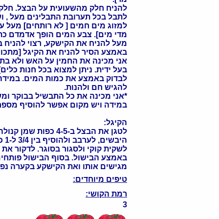
להניח חלק מהשעועית על הבצל. חלק
לתבל בכל תערובת התבלינים מעל , ו
למזוג מים חמים [ לא רותחים] מעל ע
מדי מים]. צבע המים הופך אדמדם כת
מעל להניח את הקישקע, רצוי להניח במ
באמצע הסיר להניח את הקיגל [מתכון
אני מכינה את החמין על האש ולא בתנ
בעל ידית. ניתן למצוא בכל חנות כלים]
לבדוק באמצע את כמות המים. במידה והם הגיעו לגובה 3/4 מכמות התבש
להגיש חם ולהנות.
*אני מכינה את כל התבשיל בבוקר ומשאירה אותו 
במידה ויש מקום אפשר להוסיף מספר 
הקיגל:
לטגן את הבצל ב--5
הי
לשקית קוקי ולסגור בסוגר. לדקור א
באמצע הבישול. בסוף הבישול פותחים
מגישים אותו ואת הקישקע בקערה נפרד
טיפים מיוחדים:
רמת הקושי:
3