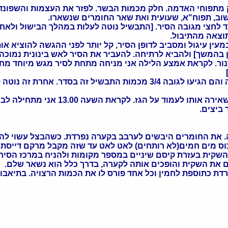
 מתפוחי האדמה. חלק מכמות הבשר. לפזר את העצמות והשפונדר
שוב, תפוח"א, שעועית ואת שאר החומרים שנשארו.
ד לחצי מגובה הסיר. [התבשיל נוטה לעלות במהלך הבישול ולאח
וצאה מהתיבול.
עין עיגול ומסביב לדופן הסיר, קל יותר לפני ההגשה להוציא או
 בהמשך] ולהביא לרתיחה. להעביר את הסיר לאש בינונית נמוכה
ור. לקראת אמצע הלילה אני מניחה מתחת לסיר מגש מיוחד מחור
יל זה בסדר. אחרת זה נוטה לגלוש.
לעמוד על הגז. לקראת השעה 13.00 אני מתחילה לבשל.
ביצים.
4 כפות שמן קנולה. את החומרים היבשים לערבב בקערה נפרדת. כשהבצל ע
בשים, לערבב ולהוסיף בין 3/4 ל-1 כוס מים חמים(לא רותחים) לאט לאט עד שזה מקבל 
ת השקית בעזרת קיסם שיניים במספר מקומות ולהניח במרכז הסי
 את השקית והופכים אותה לקערה, בדרך כלל הוא נשאר שלם.
ת כתוספת לחמין וכל אחד פורס לו את הכמות הרצויה. בתיאבון