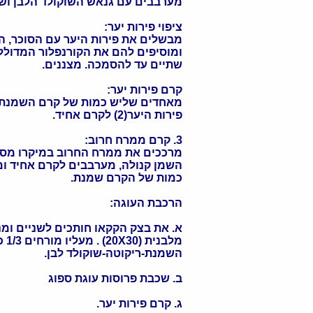
מערבבים עם גנאש השוקולד הלבן וש
ציפוי פירות יער:
מבשלים את פירות היער עם הסוכר, הלי
ומוסיפים להם את הקורנפלור המדולל
שתיים עד להסמכה. מצננים.
קרם פירות יער:
מאחדים שליש כמות של קרם השמנת (1) עם מחצית כמות ציפ
פירות היער(2) לקרם אחיד.
3. קרם ממרח חרוב:
מרככים את ממרח החרוב במיקרו מספר
השמן קנולה, מערבבים לקרם אחיד ומב
כמות של הקרם שמנת.
הרכבת העוגה:
א. את בצק הקקאו חותכים לשניים ומ
מלבנית (20X30) . מעליו מורחים 1/3 כמות של קרם
השמנת-ריקוטה-שוקולד לבן.
ב. שכבת פרוסות עוגת ספוג
ג. קרם פירות יער.