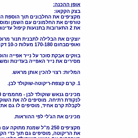
אופן ההכנה:
בצק הקקאו:
מקציפים את החלבונים תוך הוספת הס
טורפים את החלמונים עם השמן ומוס
את 2 התערובות בתנועות קיפול עדינות.
יוצקים את הבלילה לתבנית תנור מרופ
ואופיםבחום 170-180 מעלות כ-10 דקות.
בוזקים אבקת סוכר על נייר אפייה והופ
מסירים את נייר האפייה בעדינות ומשא
המליות: רצוי להכין אותן מראש.
1. קרם קצפת-ריקוטה-שוקולד לבן.
מכינים גנאש שוקולד לבן - מחממים 250 מ"ל שמנת מתוקה
לנקודת רתיחה. מוסיפים לה את השוקו
לקבלת קרם אחיד, מוסיפים לו גם את
מכינים את הג'לי לפי ההוראות.
מקציפים 250 מ"ל שמנת מתוקה עם הסוכר, וניל ומוסיפים לה
את הריקוטה, מוסיפים גם תוך כדי הקצ