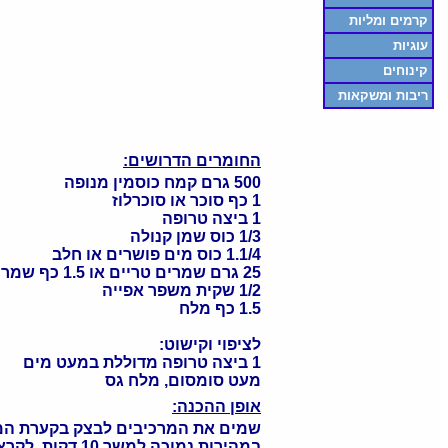
קרמים ומליות
עוגיות
קינוחים
ריבות ומשקאות
החומרים הדרושים:
500 גרם קמח כוסמין מנופה
1 כף סוכר או סוכרלוז
1 ביצה טרופה
1/3 כוס שמן קנולה
1.1/4 כוס מים פושרים או חלב
25 גרם שמרים טריים או 1.5 כף שמרים יבשים
1/2 שקית משפר אפייה
1.5 כף מלח
לציפוי וקישוט:
1 ביצה טרופה מדוללת במעט מים
מעט סומסום, מלח גס
אופן ההכנה:
שמים את המרכיבים לבצק בקערת המ
במהירות נמוכה למשך 10 דקות. לקראת סוף הלישה