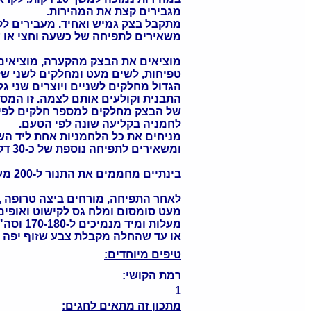
מגבירים קצת את המהירות.
מתקבל בצק גמיש ואחיד. מעבירים ל
משאירים לתפיחה של כשעה וחצי או ע
מוציאים את הבצק מהקערה, מוציאים ל
טפיחות, לשים מעט ומחלקים לשני של
הגדול מחלקים לשניים ויוצרים שני גלי
התבנית וקולעים אותם לצמה. זו המס
של הבצק מחלקים למספר חלקים לפי ה
לחמניה בקליעה שונה לפי הטעם.
מניחים את כל הלחמניות אחת ליד הש
ומשאירים לתפיחה נוספת של כ-30 דקות.
בינתיים מחממים את התנור ל-200 מעלות.
לאחר התפיחה, מורחים ביצה טרופה , 
מעט סומסום ומלח גס לקישוט ואופים 2-3 דקות בחום 00
מעלות ומיד מנמיכים ל-170-180 וסה"כ אופים כ-25-30 דקות
או עד שהחלה מקבלת צבע שזוף יפה ו
טיפים מיוחדים:
רמת הקושי:
1
מתכון זה מתאים לחגים: